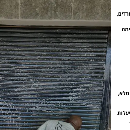
רדים,
ימה
מלא,
עלות