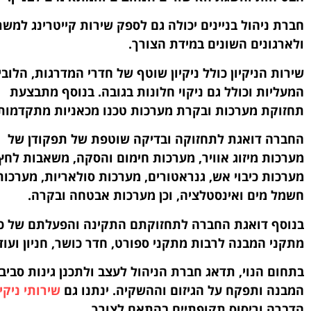
חברת ניהול בניינים יכולה גם לספק שירות קייטרינג למשר
ולארגונים השונים במידת הצורך.
שירות הניקיון כולל ניקיון שוטף של חדרי המדרגות, הלובי,
המעליות וכולל גם ניקוי חלונות בגובה. בנוסף מתבצעת
תחזוקת מערכות ובקרת מערכות טכנו מכאניות מתקדמות
החברה דואגת לתחזוקה ובדיקה שוטפת של תפקודן של
מערכות מיזוג אוויר, מערכות חימום והסקה, משאבות לחץ
מערכות כיבוי אש, גנראטורים, מערכות סולאריות, מערכות
חשמל מים ואינסטלציה, וכן מערכות אבטחה ובקרה.
בנוסף דואגת החברה לתחזוקתם התקינה והפעלתם של כ
מתקני המבנה לרבות מתקני ספורט, חדר כושר, חניון ועוד
בתחום הנוי, תדאג חברת הניהול לעצב ולתכנן גינות סביב
המבנה ותפקח על הגיזום וההשקיה. ינתנו גם
שירותי ניקיו
הדברה וריסוס תקופתיים בהתאם לצורך.