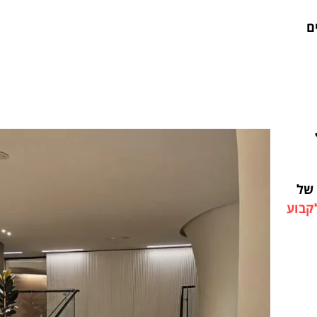
ם
 של
קבוע