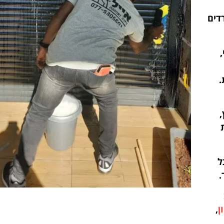
דים
.
,
ל
.
ן
,