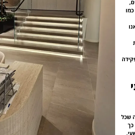
ם,
כמו
נו
קידה
 שכל
כך
עי.