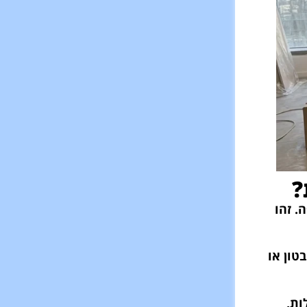
?
. זהו
טון או
ות,