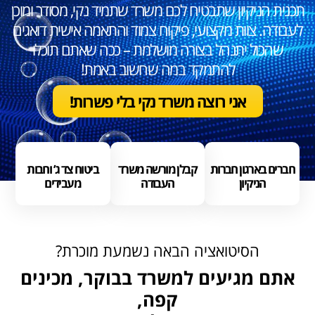
תכנית הניקיון שתבטיח לכם משרד שתמיד נקי, מסודר ומוכן
לעבודה. צוות מקצועי, פיקוח צמוד והתאמה אישית דואגים
שהכול יתנהל בצורה מושלמת – ככה שאתם תוכלו
להתמקד במה שחשוב באמת!
אני רוצה משרד נקי בלי פשרות!
חברים בארגון חברות
קבלן מורשה משרד
ביטוח צד ג’ וחבות
הניקיון
העבודה
מעבידים
הסיטואציה הבאה נשמעת מוכרת?
אתם מגיעים למשרד בבוקר, מכינים
קפה,