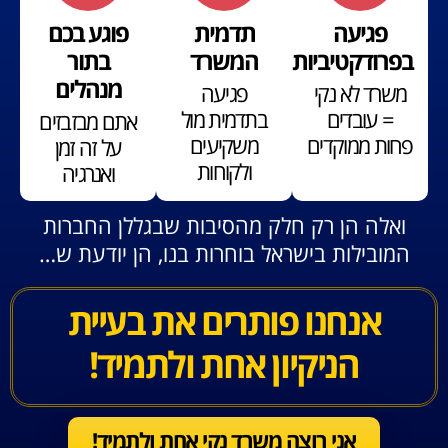
פגיעה
תדמית
פוגע בכם
בפרודקטיביות
המשרד
בתור
מנהלים
משרד לא נקי
פגיעה
= עובדים
בתדמית מול
אתם מבזבזים
פחות ממוקדים
משקיעים
על זה זמן
ולקוחות
ואנרגיה
ואלה הן רק חלק מהסיבות שבגללן החברות
המובילות בישראל בוחרות בנו, הן יודעת ש…
אנחנו פותרים את בעיית
הניקיון אחת ולתמיד!
אני רוצה משרד נקי אחת ולתמיד!