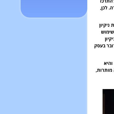
התרכז
. לכן,
ניקיון
שימוש
קיון
ובר בעסק
והיא
 מותרות,