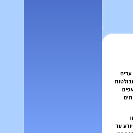
עדים
בולטות
פים
תים
ו
ודע עד